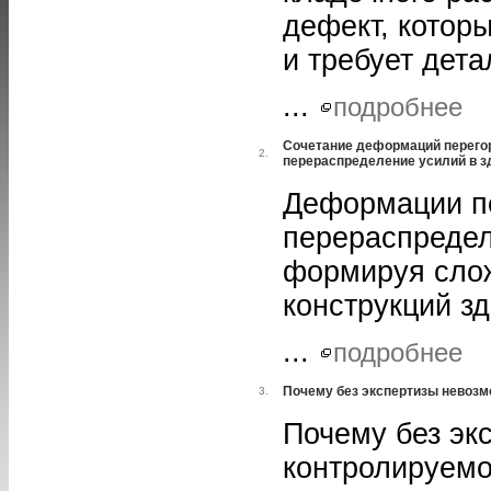
дефект, котор
и требует дет
...
подробнее
Сочетание деформаций перегор
2.
перераспределение усилий в з
Деформации пе
перераспредел
формируя сло
конструкций зд
...
подробнее
Почему без экспертизы невозм
3.
Почему без эк
контролируемо