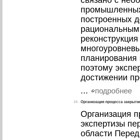
связано с нео
промышленных
построенных д
рациональным 
реконструкция
многоуровневы
планирования 
поэтому экспе
достижении пр
...
подробнее
Организация процесса закрыти
23.
Организация п
экспертизы пе
области Перед