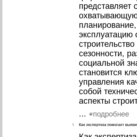
представляет 
охватывающую 
планирование,
эксплуатацию 
строительство
сезонности, р
социальной зн
становится кл
управления ка
собой техниче
аспекты строи
...
подробнее
Как экспертиза помогает выяв
5.
Как экспертиз