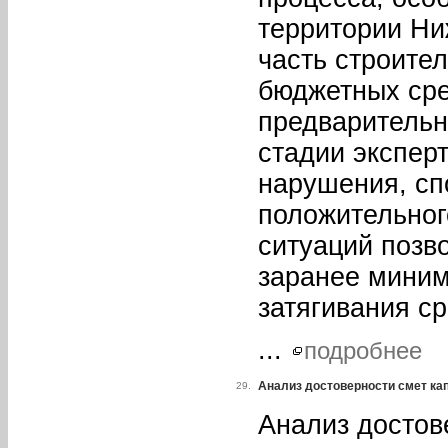
территории Ни
часть строите
бюджетных сре
предварительн
стадии экспер
нарушения, сп
положительног
ситуаций позв
заранее миним
затягивания с
...
подробнее
Анализ достоверности смет ка
29.
Анализ достов