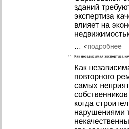
зданий требую
экспертиза ка
влияет на эко
недвижимость
...
подробнее
Как независимая экспертиза ка
10.
Как независим
повторного ре
самых неприят
собственников
когда строите
нарушениями т
некачественны