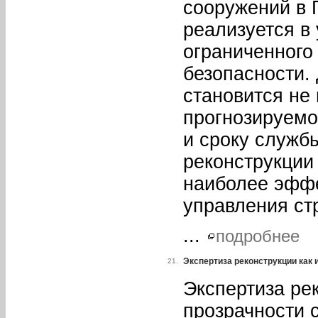
сооружений в 
реализуется в 
ограниченного
безопасности.
становится не
прогнозируемог
и сроку служб
реконструкции
наиболее эфф
управления ст
...
подробнее
Экспертиза реконструкции как 
21.
Экспертиза ре
прозрачности 