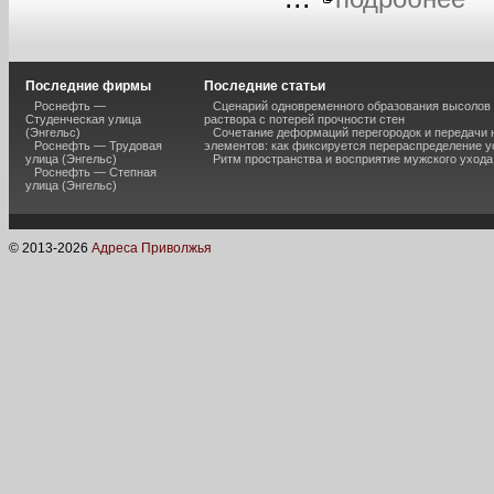
Последние фирмы
Последние статьи
Роснефть —
Сценарий одновременного образования высолов 
Студенческая улица
раствора с потерей прочности стен
(Энгельс)
Сочетание деформаций перегородок и передачи 
Роснефть — Трудовая
элементов: как фиксируется перераспределение у
улица (Энгельс)
Ритм пространства и восприятие мужского ухода
Роснефть — Степная
улица (Энгельс)
© 2013-
2026
Адреса Приволжья