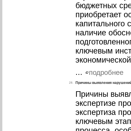
бюджетных сре
приобретает о
капитального 
наличие обосн
подготовленно
ключевым инст
экономической
...
подробнее
Причины выявления нарушений 
28.
Причины выявл
экспертизе пр
экспертиза пр
ключевым этап
процесса, осо