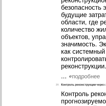
реконструкцио
безопасность э
будущие затра
области, где р
количество ж
объектов, упр
значимость. Э
как системный
контролировать
реконструкции
...
подробнее
Контроль реконструкции через 
20.
Контроль рекон
прогнозируемо