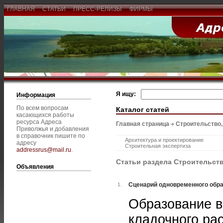
ГЛАВНАЯ
СТАТЬИ
ПРЕСС-РЕЛИЗЫ
ФИРМЫ
Я ищу:
Информация
По всем вопросам
Каталог статей
касающихся работы
ресурса Адреса
Главная страница
Строительство
Приволжья и добавления
в справочник пишите по
Архитектура и проектирование
адресу
Строительная экспертиза
addressrus@mail.ru
.
Статьи раздела Строительст
Объявления
Сценарий одновременного обра
1.
Образование в
кладочного ра