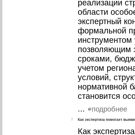
реализации ст
области особо
экспертный ко
формальной пр
инструментом 
позволяющим з
сроками, бюдж
учетом регион
условий, стру
нормативной б
становится ос
...
подробнее
Как экспертиза помогает выяв
7.
Как экспертиз