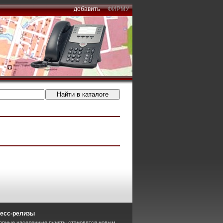
добавить
ФИРМУ
есс-релизы
орные населенные пункты становятся новым