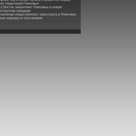
тия территорий Поволжья
12 Восток закрепляет Поволжье в новом
нспортном коридоре
новление общественного транспорта в Поволжье
вные маршруты пассажиров