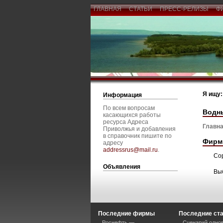
ГЛАВНАЯ
СТАТЬИ
ПРЕСС-РЕЛИЗЫ
Ф
Я ищу:
Информация
По всем вопросам
Водн
касающихся работы
ресурса Адреса
Главна
Приволжья и добавления
в справочник пишите по
Фирм
адресу
addressrus@mail.ru
.
Со
Объявления
Вы
Последние фирмы
Последние ст
Роснефть —
Сценарий однов