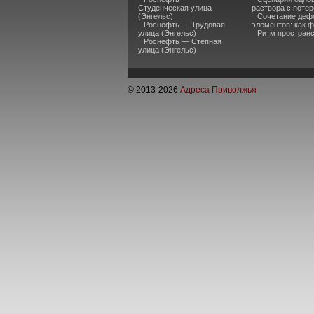
Студенческая улица
раствора с потер
(Энгельс)
Сочетание дефо
Роснефть — Трудовая
элементов: как 
улица (Энгельс)
Ритм пространс
Роснефть — Степная
улица (Энгельс)
© 2013-
2026
Адреса Приволжья