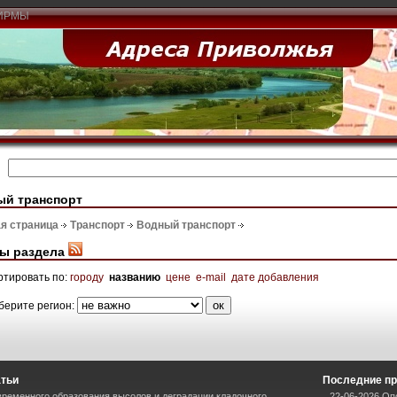
ИРМЫ
ый транспорт
я страница
Транспорт
Водный транспорт
ы раздела
ртировать по:
городу
названию
цене
e-mail
дате добавления
берите регион:
атьи
Последние пр
ременного образования высолов и деградации кладочного
22-06-2026 Оп