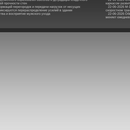
ей прочности стен
каркасом разви
рмаций перегородок и передачи нагрузок от несущих
22-06-2026 М-
фиксируется перераспределение усилий в здании
скоростном тра
тва и восприятие мужского ухода
22-06-2026 Об
меняет ежедне