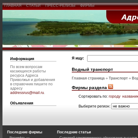
ГЛАВНАЯ
СТАТЬИ
ПРЕСС-РЕЛИЗЫ
ФИРМЫ
Я ищу:
Информация
По всем вопросам
Водный транспорт
касающихся работы
ресурса Адреса
Главная страница
Транспорт
Во
Приволжья и добавления
в справочник пишите по
Фирмы раздела
адресу
addressrus@mail.ru
.
Сортировать по:
городу
названи
Объявления
Выберите регион:
Последние фирмы
Последние статьи
Роснефть —
Сценарий одновременного образования высолов 