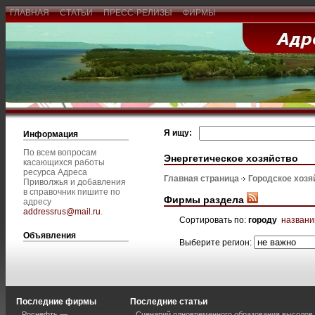
ГЛАВНАЯ
СТАТЬИ
ПРЕСС-РЕЛИЗЫ
ФИРМЫ
Я ищу:
Информация
По всем вопросам
Энергетическое хозяйство
касающихся работы
ресурса Адреса
Главная страница
Городское хозя
Приволжья и добавления
в справочник пишите по
Фирмы раздела
адресу
addressrus@mail.ru
.
Сортировать по:
городу
назван
Объявления
Выберите регион:
Последние фирмы
Последние статьи
Роснефть —
Сценарий одновременного образования высолов 