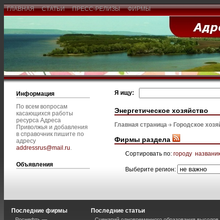
ГЛАВНАЯ
СТАТЬИ
ПРЕСС-РЕЛИЗЫ
ФИРМЫ
Я ищу:
Информация
По всем вопросам
Энергетическое хозяйство
касающихся работы
ресурса Адреса
Главная страница
Городское хозя
Приволжья и добавления
в справочник пишите по
Фирмы раздела
адресу
addressrus@mail.ru
.
Сортировать по:
городу
названи
Объявления
Выберите регион:
Последние фирмы
Последние статьи
Роснефть —
Сценарий одновременного образования высолов 